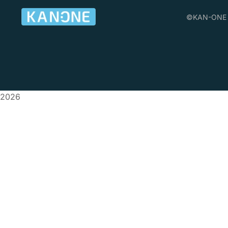
©KAN-ONE Gm
2026